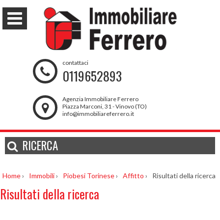
contattaci
0119652893
Agenzia Immobiliare Ferrero
Piazza Marconi, 31 - Vinovo (TO)
info@immobiliareferrero.it
RICERCA
Home
›
Immobili
›
Piobesi Torinese
›
Affitto
›
Risultati della ricerca
Risultati della ricerca