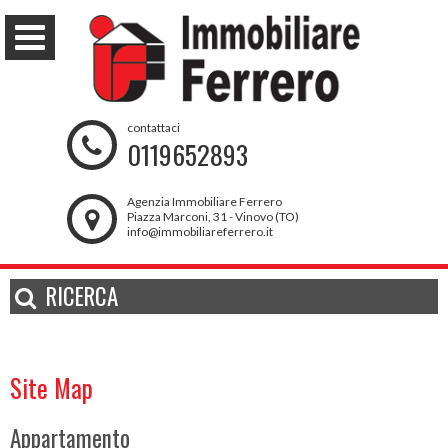
contattaci
0119652893
Agenzia Immobiliare Ferrero
Piazza Marconi, 31 - Vinovo (TO)
info@immobiliareferrero.it
RICERCA
Site Map
Appartamento